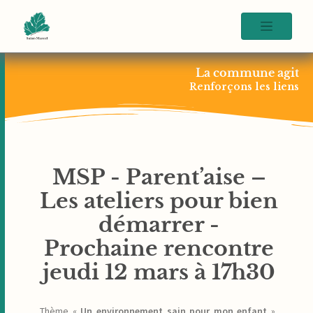
La commune agit
Renforçons les liens
MSP - Parent’aise –
Les ateliers pour bien
démarrer -
Prochaine rencontre
jeudi 12 mars à 17h30
Thème «
Un environnement sain pour mon enfant
»,