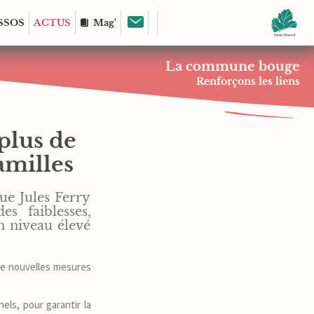
SSOS
ACTUS
Mag'
La commune bouge
Renforçons les liens
 plus de
amilles
ue Jules Ferry
s faiblesses,
n niveau élevé
 de nouvelles mesures
els, pour garantir la